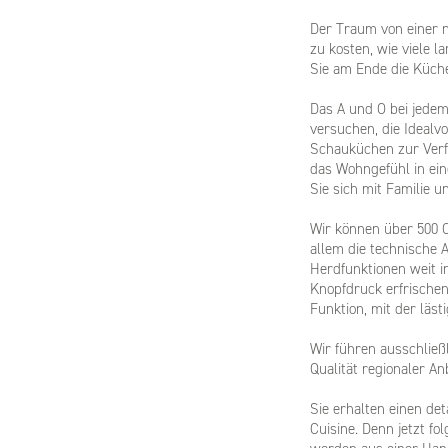
Der Traum von einer n
zu kosten, wie viele l
Sie am Ende die Küch
Das A und O bei jedem
versuchen, die Idealv
Schauküchen zur Verfü
das Wohngefühl in ei
Sie sich mit Familie
Wir können über 500 Ob
allem die technische 
Herdfunktionen weit in
Knopfdruck erfrischen
Funktion, mit der läst
Wir führen ausschließ
Qualität regionaler An
Sie erhalten einen de
Cuisine. Denn jetzt f