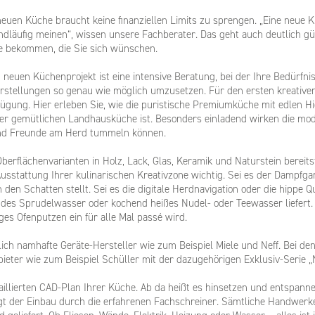
euen Küche braucht keine finanziellen Limits zu sprengen. „Eine neue K
andläufig meinen“, wissen unsere Fachberater. Das geht auch deutlich güns
e bekommen, die Sie sich wünschen.
 neuen Küchenprojekt ist eine intensive Beratung, bei der Ihre Bedürfn
orstellungen so genau wie möglich umzusetzen. Für den ersten kreative
gung. Hier erleben Sie, wie die puristische Premiumküche mit edlen Hi
ner gemütlichen Landhausküche ist. Besonders einladend wirken die mod
 und Freunde am Herd tummeln können.
erflächenvarianten in Holz, Lack, Glas, Keramik und Naturstein bereitst
Ausstattung Ihrer kulinarischen Kreativzone wichtig. Sei es der Dampfg
 den Schatten stellt. Sei es die digitale Herdnavigation oder die hippe 
des Sprudelwasser oder kochend heißes Nudel- oder Teewasser liefert. 
iges Ofenputzen ein für alle Mal passé wird.
lich namhafte Geräte-Hersteller wie zum Beispiel Miele und Neff. Bei de
bieter wie zum Beispiel Schüller mit der dazugehörigen Exklusiv-Serie „
taillierten CAD-Plan Ihrer Küche. Ab da heißt es hinsetzen und entspanne
olgt der Einbau durch die erfahrenen Fachschreiner. Sämtliche Handwer